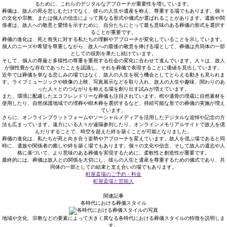
るために、これらのデジタルなアプローチが重要性を増しています。
葬儀は、故人の死を悲しむだけでなく、彼らの人生や遺産を称え、尊重する場でもあります。個々
の文化や宗教、または個人の信念によって異なる形式や儀式が選ばれることがあります。遺族や関
係者は、故人への敬意と愛情を示すために、自分たちにとって最も意味のある葬儀の形式を選択す
ることが重要です。
葬儀の進化は、死と喪失に対する私たちの理解やアプローチが変化していることを示しています。
個人のニーズや希望を尊重しながら、故人への最後の敬意を捧げる場として、葬儀は共同体の一部
としての役割を果たし続けています。
そして、個人の尊厳と多様性の尊重を重視する社会の変化に合わせて進んでいます。人々は、故人
が個性豊かな存在であったことを認識し、それを葬儀で表現することに価値を見出しています。
近年では葬儀を単なる悲しみの場ではなく、故人の人生を祝う機会としてとらえる動きも見られま
す。ライブミュージックや映像の上映、写真展示などを取り入れ、故人の人生や趣味、関わりのあ
った人々とのつながりを称える場を創り出す試みが増えています。
また、環境に配慮したエコフレンドリーな葬儀も注目されています。棺や遺骨の埋蔵に自然素材を
使用したり、自然保護地域での埋葬や樹木葬を選択するなど、持続可能な形での葬儀の実施が増え
ています。
さらに、オンラインプラットフォームやソーシャルメディアを活用したデジタルな追悼や記念の方
法も広まっています。遠方にいる人々が遠隔参列したり、オンラインメモリアルサイトで故人を偲
んだりすることで、時空を超えた絆を築くことが可能となりました。
葬儀の進化は、私たちが死と向き合う姿勢やアプローチを変えています。故人を偲ぶ場であると同
時に、遺族や関係者の癒しや絆を築く場でもあります。個々の文化や信念、そして故人の遺志や人
格に基づいて、より意味のある葬儀を実現するために、柔軟性と創造性が重要です。
最終的には、葬儀は故人との関係を大切にし、彼らの人生と遺産を尊重するための儀式であり、共
同体の一部としての結束と支え合いの場でもあります。
町屋斎場のご予約・料金
町屋斎場と芸能人
関連記事
各時代における葬儀スタイル
地域や文化、宗教などの要素によって大きく異なる各時代における葬儀スタイルの特徴を説明しま
す。